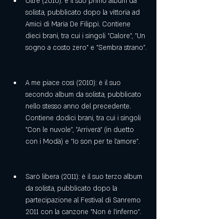
Oltre (2010): è il suo primo album da 
solista, pubblicato dopo la vittoria ad 
Amici di Maria De Filippi. Contiene 
dieci brani, tra cui i singoli "Calore", "Un 
sogno a costo zero" e "Sembra strano".
A me piace così (2010): è il suo 
secondo album da solista, pubblicato 
nello stesso anno del precedente. 
Contiene dodici brani, tra cui i singoli 
"Con le nuvole", "Arriverà" (in duetto 
con i Modà) e "Io son per te l'amore".
Sarò libera (2011): è il suo terzo album 
da solista, pubblicato dopo la 
partecipazione al Festival di Sanremo 
2011 con la canzone "Non è l'inferno". 