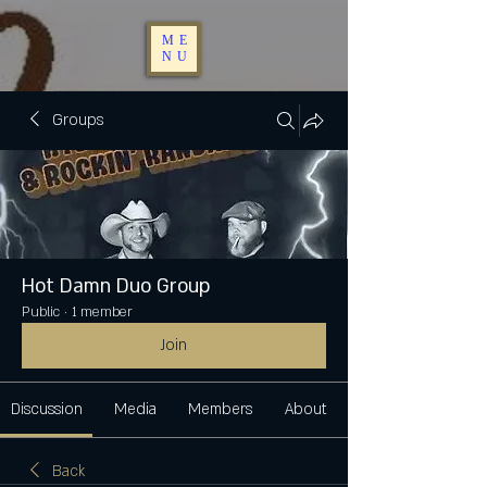
ME
NU
Groups
Hot Damn Duo Group
Public
·
1 member
Join
Discussion
Media
Members
About
Back