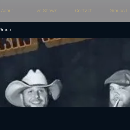
About
Live Shows
Contact
Groups Li
 Group