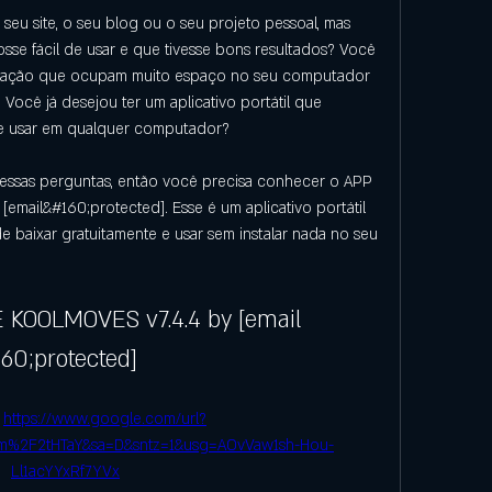
 seu site, o seu blog ou o seu projeto pessoal, mas 
e fácil de usar e que tivesse bons resultados? Você 
mação que ocupam muito espaço no seu computador 
Você já desejou ter um aplicativo portátil que 
 e usar em qualquer computador?
ssas perguntas, então você precisa conhecer o APP 
ail&#160;protected]. Esse é um aplicativo portátil 
 baixar gratuitamente e usar sem instalar nada no seu 
 KOOLMOVES v7.4.4 by [email 
160;protected]
 
https://www.google.com/url?
om%2F2tHTaY&sa=D&sntz=1&usg=AOvVaw1sh-Hou-
Ll1acYYxRf7YVx