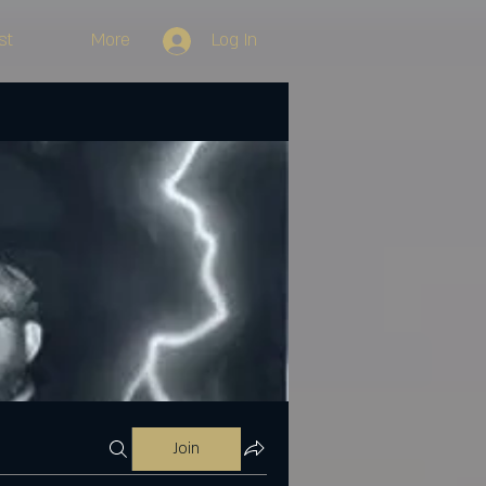
st
More
Log In
Join