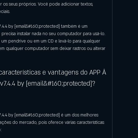
 os seus próprios. Você pode adicionar textos, 
ciais.
.4 by [email&#160;protected] também é um 
ão precisa instalar nada no seu computador para usá-lo. 
 um pendrive ou em um CD e levá-lo para qualquer 
 em qualquer computador sem deixar rastros ou alterar 
características e vantagens do APP Â 
.4.4 by [email&#160;protected]?
4 by [email&#160;protected] é um dos melhores 
mações do mercado, pois oferece várias características 
: