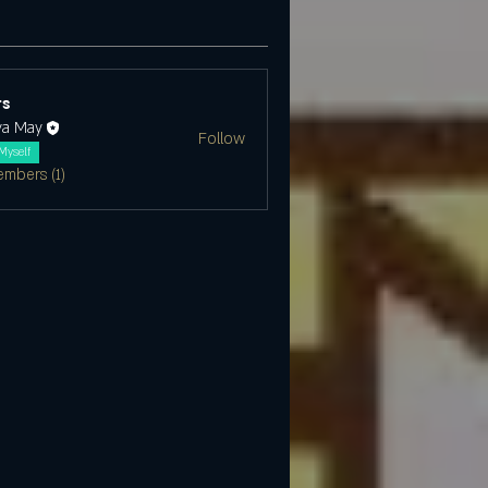
s
ya May
Follow
Myself
embers (1)