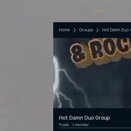
Home
Home
Groups
Hot Damn Duo
Hot Damn Duo Group
Public
·
1 member