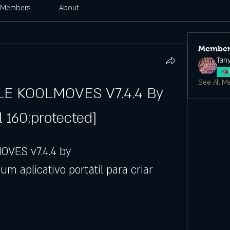
Members
About
Member
Tan
See All M
E KOOLMOVES V7.4.4 By 
l 160;protected]
VES v7.4.4 by 
um aplicativo portátil para criar 