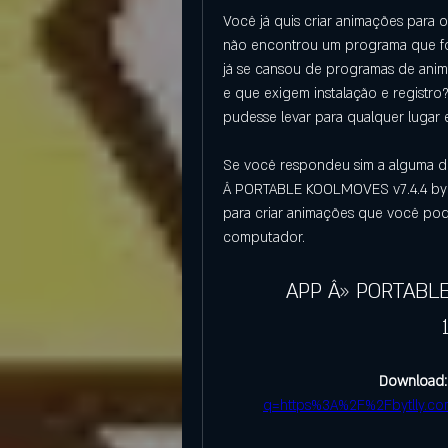
Você já quis criar animações para o
não encontrou um programa que foss
já se cansou de programas de ani
e que exigem instalação e registro? 
pudesse levar para qualquer lugar
Se você respondeu sim a alguma de
Â PORTABLE KOOLMOVES v7.4.4 by [em
para criar animações que você pode
computador.
APP Â» PORTABLE
Download:
q=https%3A%2F%2Fbytlly.c