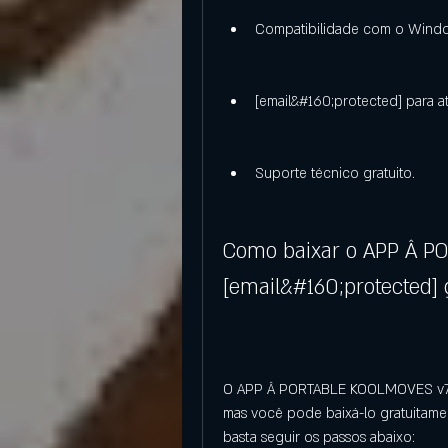
Compatibilidade com o Window
[email&#160;protected] para at
Suporte técnico gratuito.
Como baixar o APP Â P
[email&#160;protected]
O APP Â PORTABLE KOOLMOVES v7.4.4
mas você pode baixá-lo gratuitamen
basta seguir os passos abaixo: