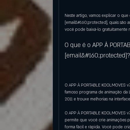
Neste artigo, vamos explicar o qu
[email&#160;protected], quais são as
você pode baixá-lo gratuitamente
O que é o APP Â PORTAB
[email&#160;protected]?
O APP Â PORTABLE KOOLMOVES v7.4.4
famoso programa de animação da L
2011 e trouxe melhorias na interfa
O APP Â PORTABLE KOOLMOVES v7.4.
permite que você crie animações pa
forma fácil e rápida. Você pode cri