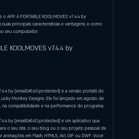
e é o APP Â PORTABLE KOOLMOVES v7.4.4 by 
 suas principais características e vantagens, e como 
 no seu computador.
LE KOOLMOVES v7.4.4 by 
 by [email&#160;protected] é a versão portátil do 
ucky Monkey Designs. Ele foi lançado em agosto de 
ce, na compatibilidade e na performance do programa.
4 by [email&#160;protected] é um aplicativo que 
ra o seu site, o seu blog ou o seu projeto pessoal de 
ar animações em Flash, HTML5, AVI, GIF ou SWF. Você 