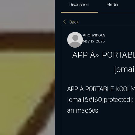
Discussion
Media
Back
Anonymous
May 15, 2023
APP Â» PORTABL
[emai
APP Â PORTABLE KOOLMO
[email&#160;protected]: 
animações